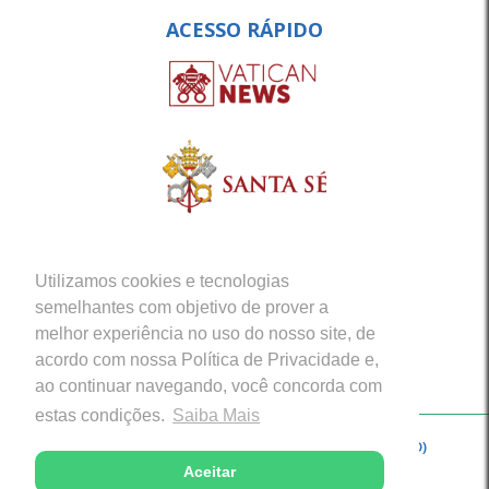
ACESSO RÁPIDO
Utilizamos cookies e tecnologias
semelhantes com objetivo de prover a
melhor experiência no uso do nosso site, de
acordo com nossa Política de Privacidade e,
ao continuar navegando, você concorda com
estas condições.
Saiba Mais
Copyright © 2026 - Arquidiocese de Porto Velho (RO)
Aceitar
Desenvolvido com excelência por