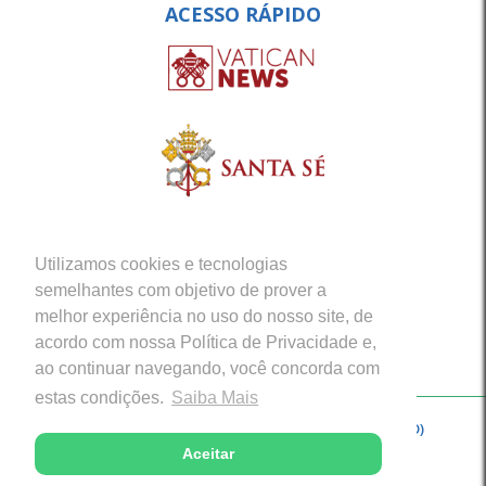
ACESSO RÁPIDO
Utilizamos cookies e tecnologias
semelhantes com objetivo de prover a
melhor experiência no uso do nosso site, de
acordo com nossa Política de Privacidade e,
ao continuar navegando, você concorda com
estas condições.
Saiba Mais
Copyright © 2026 - Arquidiocese de Porto Velho (RO)
Aceitar
Desenvolvido com excelência por