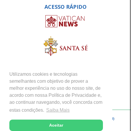
ACESSO RÁPIDO
Utilizamos cookies e tecnologias
semelhantes com objetivo de prover a
melhor experiência no uso do nosso site, de
acordo com nossa Política de Privacidade e,
ao continuar navegando, você concorda com
estas condições.
Saiba Mais
Copyright © 2026 - Arquidiocese de Porto Velho (RO)
Aceitar
Desenvolvido com excelência por