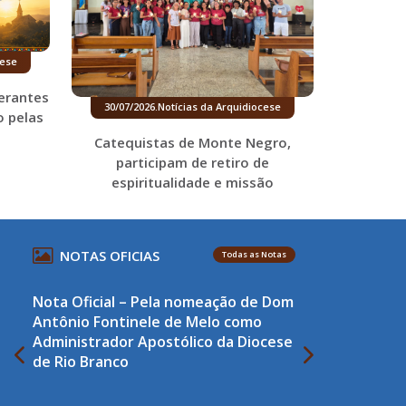
cese
erantes
30/07/2026
.
Notícias da Arquidiocese
o pelas
Catequistas de Monte Negro,
participam de retiro de
espiritualidade e missão
NOTAS OFICIAS
Todas as Notas
Nota Oficial – Pela nomeação de Dom
Antônio Fontinele de Melo como
Administrador Apostólico da Diocese
de Rio Branco