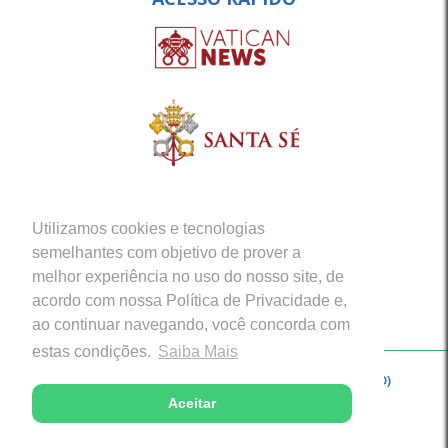
Utilizamos cookies e tecnologias
semelhantes com objetivo de prover a
melhor experiência no uso do nosso site, de
acordo com nossa Política de Privacidade e,
ao continuar navegando, você concorda com
estas condições.
Saiba Mais
Copyright © 2026 - Arquidiocese de Porto Velho (RO)
Aceitar
Desenvolvido com excelência por