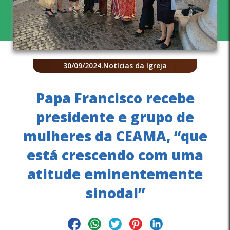
30/09/2024
.
Notícias da Igreja
Papa Francisco recebe
presidente e grupo de
mulheres da CEAMA, “que
está crescendo com uma
atitude eminentemente
sinodal”