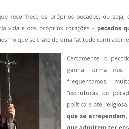
ue reconhece os próprios pecados, ou seja,
ria vida e dos próprios corações –
pecados q
mesmo que se trate de uma “atitude contracorre
Certamente, o pecad
ganha forma nos a
frequentamos, muit
“estruturas de peca
política e até religiosa
que se arrependem, 
que admitem ter err