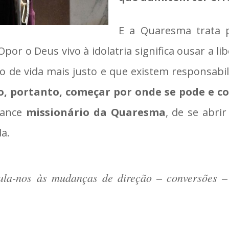
E a Quaresma trata p
 Opor o Deus vivo à idolatria significa ousar a 
 de vida mais justo e que existem responsabi
io, portanto, começar por onde se pode e 
cance
missionário da Quaresma
, de se abr
a.
ula-nos às mudanças de direção – conversões –