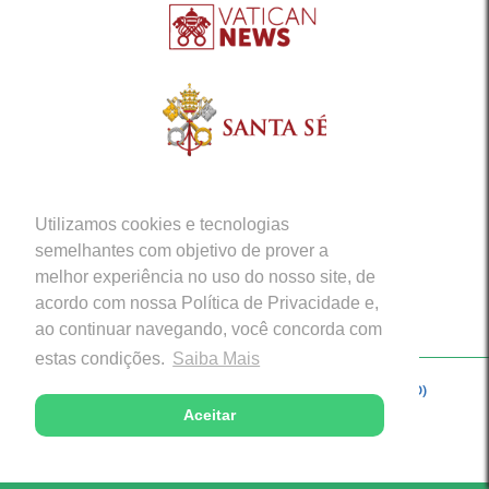
Utilizamos cookies e tecnologias
semelhantes com objetivo de prover a
melhor experiência no uso do nosso site, de
acordo com nossa Política de Privacidade e,
ao continuar navegando, você concorda com
estas condições.
Saiba Mais
Copyright © 2026 - Arquidiocese de Porto Velho (RO)
Aceitar
Desenvolvido com excelência por