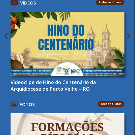
VÍDEOS
Todos os Vídeos
Videoclipe do Hino do Centenário da
Arquidiocese de Porto Velho – RO
FOTOS
Todas as Fotos