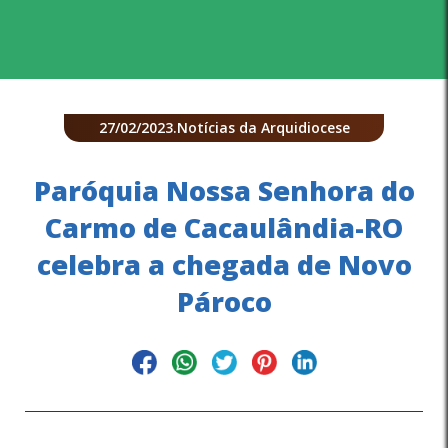
27/02/2023
.
Notícias da Arquidiocese
Paróquia Nossa Senhora do
Carmo de Cacaulândia-RO
celebra a chegada de Novo
Pároco