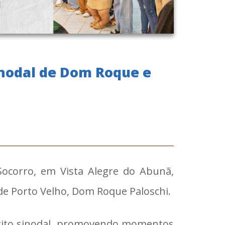
inodal de Dom Roque e
Socorro, em Vista Alegre do Abunã,
 de Porto Velho, Dom Roque Paloschi.
pírito sinodal, promovendo momentos