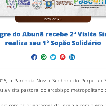
22/05/2026
.
egre do Abunã recebe 2ª Visita S
realiza seu 1º Sopão Solidário
2026, a Paróquia Nossa Senhora do Perpétuo 
u a visita pastoral do arcebispo metropolitano
tonia com as orientações da Igreja e com o es