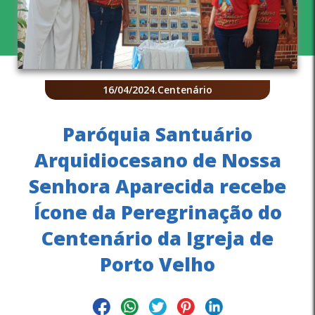
16/04/2024
.
Centenário
Paróquia Santuário
Arquidiocesano de Nossa
Senhora Aparecida recebe
Ícone da Peregrinação do
Centenário da Igreja de
Porto Velho