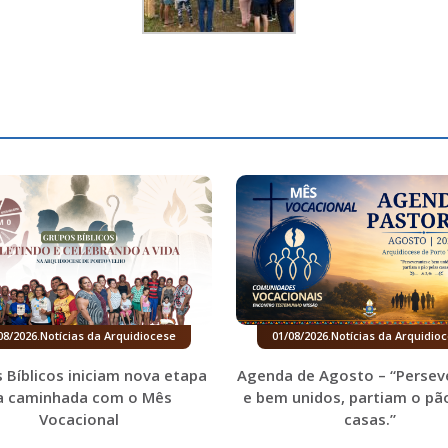
08/2026
.
Notícias da Arquidiocese
01/08/2026
.
Notícias da Arquidio
 Bíblicos iniciam nova etapa
Agenda de Agosto – “Persev
a caminhada com o Mês
e bem unidos, partiam o pã
Vocacional
casas.”