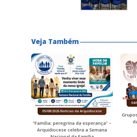
Veja Também
04/
05/08/2026
.
Notícias da Arquidiocese
Grupos
d
“Família: peregrina da esperança” –
Arquidiocese celebra a Semana
Nacional da Família