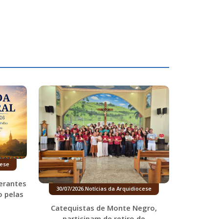
cese
erantes
30/07/2026
.
Notícias da Arquidiocese
o pelas
Catequistas de Monte Negro,
participam de retiro de