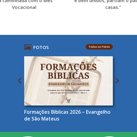
a caminhada com o Mês
e bem unidos, partiam o pã
Vocacional
casas.”
FOTOS
Todas as Fotos
Formações Bíblicas 2026 – Evangelho
de São Mateus