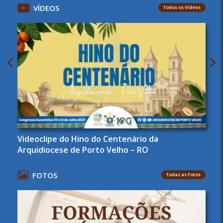
VÍDEOS
Todos os Vídeos
Videoclipe do Hino do Centenário da
Arquidiocese de Porto Velho – RO
FOTOS
Todas as Fotos