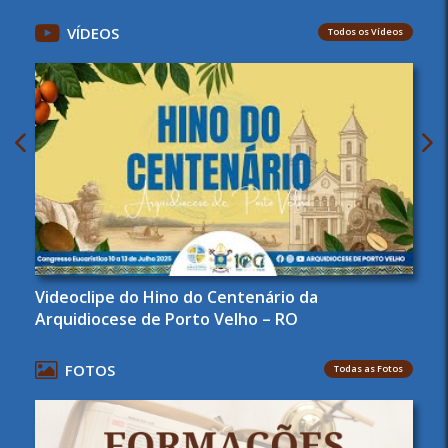
VÍDEOS
Todos os Vídeos
Videoclipe do Hino do Centenário da
Arquidiocese de Porto Velho – RO
FOTOS
Todas as Fotos