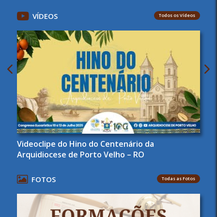
VÍDEOS
Todos os Vídeos
Videoclipe do Hino do Centenário da
Arquidiocese de Porto Velho – RO
FOTOS
Todas as Fotos