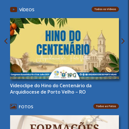
VÍDEOS
Todos os Vídeos
Videoclipe do Hino do Centenário da
Arquidiocese de Porto Velho – RO
FOTOS
Todas as Fotos