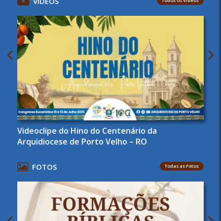
VÍDEOS
Todos os Vídeos
Videoclipe do Hino do Centenário da
Arquidiocese de Porto Velho – RO
FOTOS
Todas as Fotos