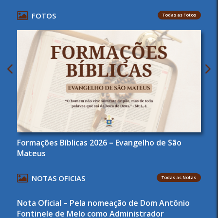
FOTOS
Todas as Fotos
Formações Bíblicas 2026 – Evangelho de São
Mateus
NOTAS OFICIAS
Todas as Notas
Nota Oficial – Pela nomeação de Dom Antônio
Fontinele de Melo como Administrador