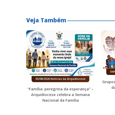
Veja Também
04/
05/08/2026
.
Notícias da Arquidiocese
Grupos
d
“Família: peregrina da esperança” –
Arquidiocese celebra a Semana
Nacional da Família