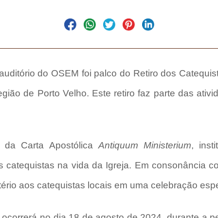
uditório do OSEM foi palco do Retiro dos Catequist
região de Porto Velho. Este retiro faz parte das at
 da Carta Apostólica
Antiquum Ministerium
, inst
s catequistas na vida da Igreja. Em consonância co
tério aos catequistas locais em uma celebração espe
 ocorrerá no dia 18 de agosto de 2024, durante a 