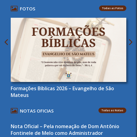
FOTOS
Todas as Fotos
Formações Bíblicas 2026 – Evangelho de São
Mateus
NOTAS OFICIAS
Todas as Notas
Nota Oficial – Pela nomeação de Dom Antônio
Fontinele de Melo como Administrador