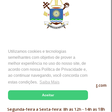
MITRA ARQUIDIOCESANA
Av. Carlos Gomes, 964 - Centro
Utilizamos cookies e tecnologias
Cep: 76.801-147 - Porto Velho (RO)
semelhantes com objetivo de prover a
melhor experiência no uso do nosso site, de
acordo com nossa Política de Privacidade e,
CONTATOS
ao continuar navegando, você concorda com
(69) 3221-2270 Telefone e WhatsApp
estas condições.
Saiba Mais
coord.pastoral@arquidiocesedeportovelho.org.com
Aceitar
FUNCIONAMENTO
Segunda-feira a Sexta-feira: 8h às 12h - 14h às 18h