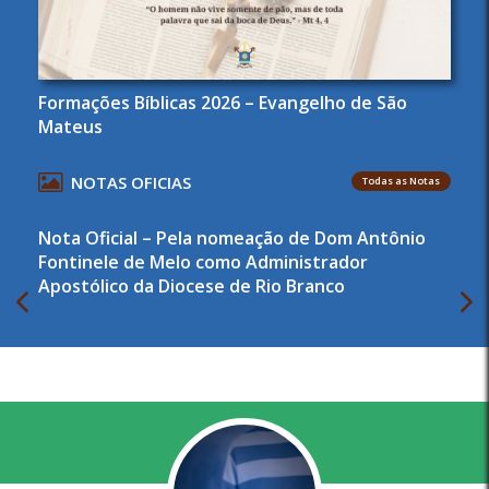
Formações Bíblicas 2026 – Evangelho de São
Agendas Arquidiocesana de Pastorais
Mateus
NOTAS OFICIAS
Todas as Notas
Nota Oficial – Pela nomeação de Dom Antônio
Nota de Pesar – Erias e Oneide Damasceno
Fontinele de Melo como Administrador
Apostólico da Diocese de Rio Branco