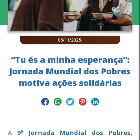
06/11/2025
.
“Tu és a minha esperança”:
Jornada Mundial dos Pobres
motiva ações solidárias
A
9ª Jornada Mundial dos Pobres
,