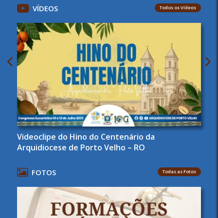
VÍDEOS
Todos os Vídeos
Videoclipe do Hino do Centenário da
Arquidiocese de Porto Velho – RO
FOTOS
Todas as Fotos