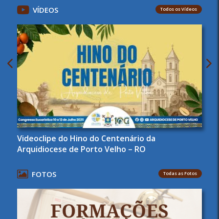
VÍDEOS
Todos os Vídeos
Videoclipe do Hino do Centenário da
Arquidiocese de Porto Velho – RO
FOTOS
Todas as Fotos