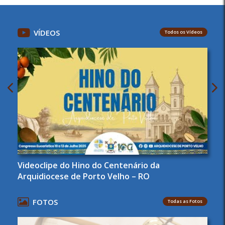
VÍDEOS
Todos os Vídeos
Videoclipe do Hino do Centenário da
Arquidiocese de Porto Velho – RO
FOTOS
Todas as Fotos