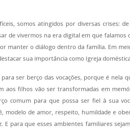
ceis, somos atingidos por diversas crises: de 
esar de vivermos na era digital em que falam
or manter o diálogo dentro da família. Em meio
e destacar sua importância como Igreja doméstica
 para ser berço das vocações, porque é nela q
m aos filhos vão ser transformadas em memóri
forço comum para que possa ser fiel à sua vo
ré, modelo de amor, respeito, humildade e obe
z. E para que esses ambientes familiares seja