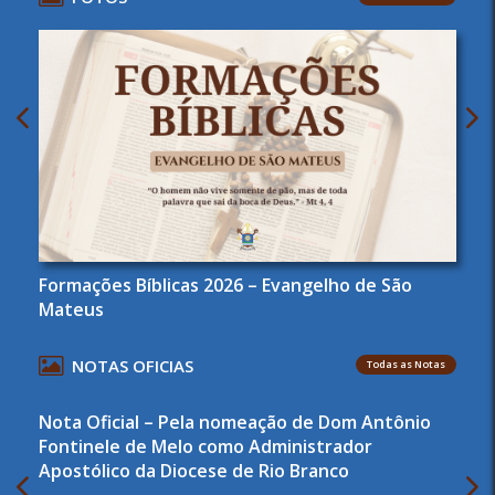
Formações Bíblicas 2026 – Evangelho de São
Mateus
NOTAS OFICIAS
Todas as Notas
Nota Oficial – Pela nomeação de Dom Antônio
Fontinele de Melo como Administrador
Apostólico da Diocese de Rio Branco