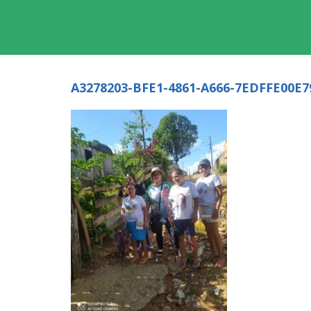
A3278203-BFE1-4861-A666-7EDFFE00E7