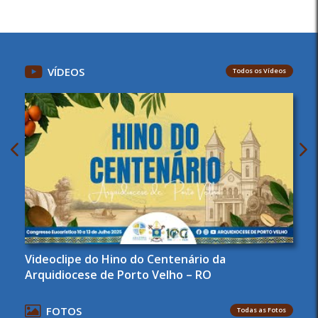
VÍDEOS
Todos os Vídeos
Videoclipe do Hino do Centenário da
Arquidiocese de Porto Velho – RO
FOTOS
Todas as Fotos