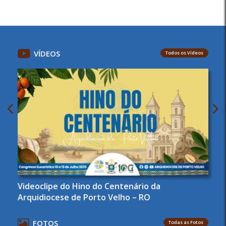
VÍDEOS
Todos os Vídeos
Videoclipe do Hino do Centenário da
Arquidiocese de Porto Velho – RO
FOTOS
Todas as Fotos