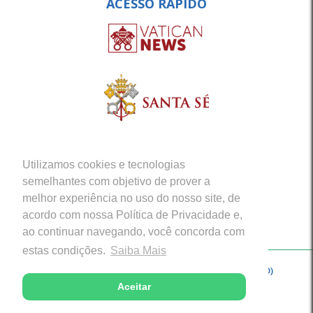
ACESSO RÁPIDO
Utilizamos cookies e tecnologias
semelhantes com objetivo de prover a
melhor experiência no uso do nosso site, de
acordo com nossa Política de Privacidade e,
ao continuar navegando, você concorda com
estas condições.
Saiba Mais
Copyright © 2026 - Arquidiocese de Porto Velho (RO)
Aceitar
Desenvolvido com excelência por