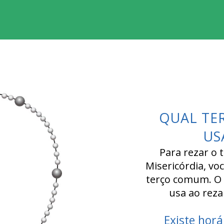
QUAL TE
US
Para rezar o 
Misericórdia, vo
terço comum. O
usa ao reza
Existe horá