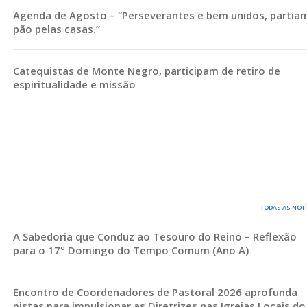
Agenda de Agosto – “Perseverantes e bem unidos, partia
pão pelas casas.”
Catequistas de Monte Negro, participam de retiro de
espiritualidade e missão
TODAS AS NOT
A Sabedoria que Conduz ao Tesouro do Reino – Reflexão
para o 17º Domingo do Tempo Comum (Ano A)
Encontro de Coordenadores de Pastoral 2026 aprofunda
pistas para impulsionar as Diretrizes nas Igrejas Locais do