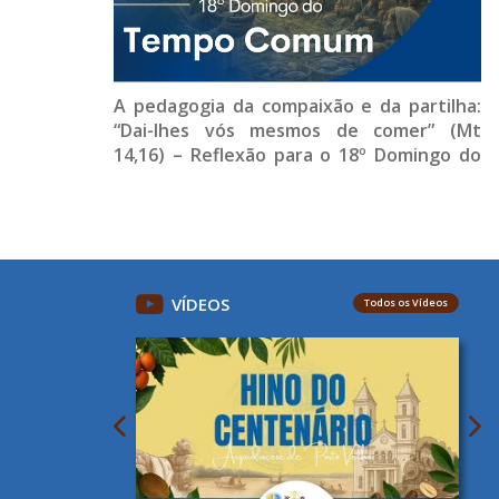
A pedagogia da compaixão e da partilha:
“Dai-lhes vós mesmos de comer” (Mt
14,16) – Reflexão para o 18º Domingo do
Tempo Comum (Ano A)
VÍDEOS
Todos os Vídeos