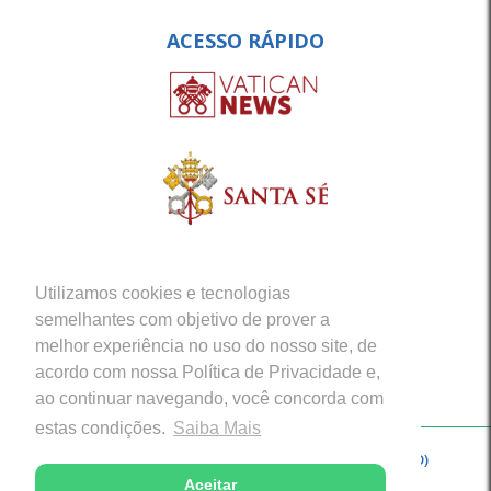
ACESSO RÁPIDO
Utilizamos cookies e tecnologias
semelhantes com objetivo de prover a
melhor experiência no uso do nosso site, de
acordo com nossa Política de Privacidade e,
ao continuar navegando, você concorda com
estas condições.
Saiba Mais
Copyright © 2026 - Arquidiocese de Porto Velho (RO)
Aceitar
Desenvolvido com excelência por