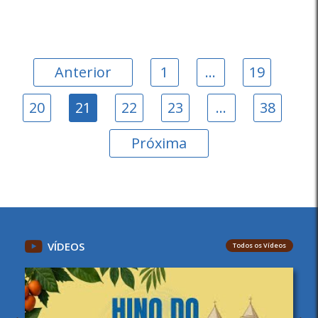
Anterior
1
…
19
20
21
22
23
…
38
Próxima
VÍDEOS
Todos os Vídeos