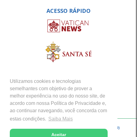
ACESSO RÁPIDO
Utilizamos cookies e tecnologias
semelhantes com objetivo de prover a
melhor experiência no uso do nosso site, de
acordo com nossa Política de Privacidade e,
ao continuar navegando, você concorda com
estas condições.
Saiba Mais
Copyright © 2026 - Arquidiocese de Porto Velho (RO)
Aceitar
Desenvolvido com excelência por