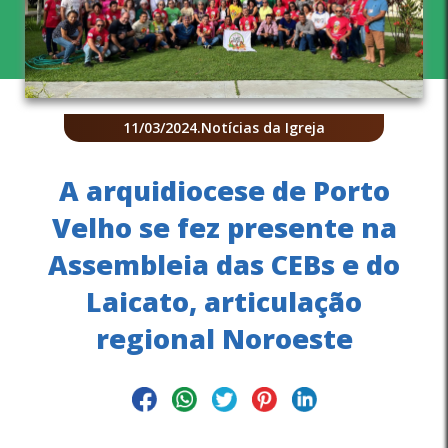
11/03/2024
.
Notícias da Igreja
A arquidiocese de Porto
Velho se fez presente na
Assembleia das CEBs e do
Laicato, articulação
regional Noroeste