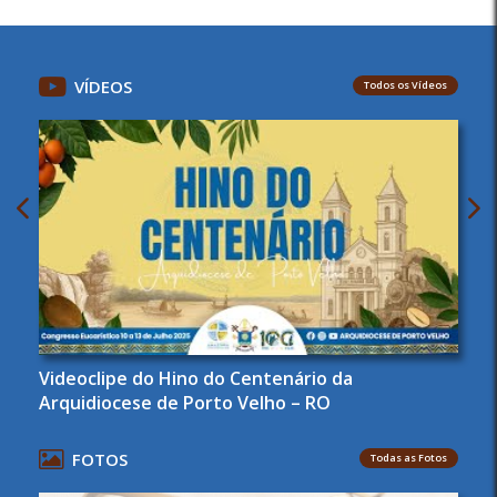
VÍDEOS
Todos os Vídeos
Videoclipe do Hino do Centenário da
Arquidiocese de Porto Velho – RO
FOTOS
Todas as Fotos