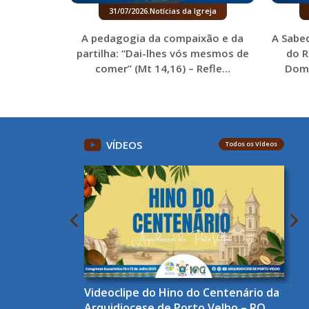
31/07/2026
.
Notícias da Igreja
A pedagogia da compaixão e da
A Sabe
partilha: “Dai-lhes vós mesmos de
do R
comer” (Mt 14,16) – Refle...
Domi
VÍDEOS
Todos os Vídeos
Videoclipe do Hino do Centenário da
Arquidiocese de Porto Velho – RO