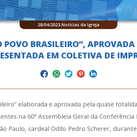
28/04/2023
.
Notícias da Igreja
POVO BRASILEIRO”, APROVADA P
RESENTADA EM COLETIVA DE IMP
iro” elaborada e aprovada pela quase totalida
sentes na 60ª Assembleia Geral da Conferência 
ão Paulo, cardeal Odilo Pedro Scherer, durante