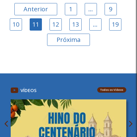
Anterior
1
…
9
10
11
12
13
…
19
Próxima
VÍDEOS
Todos os Vídeos