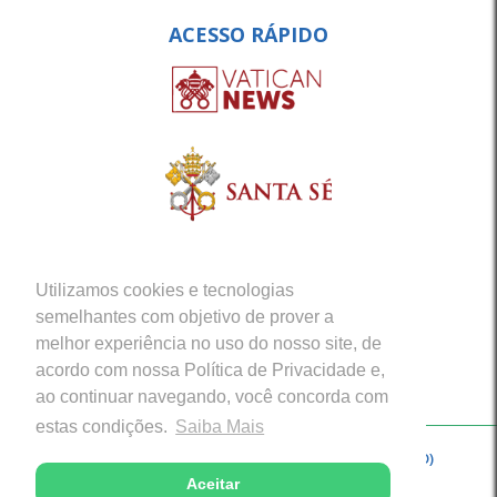
ACESSO RÁPIDO
Utilizamos cookies e tecnologias
semelhantes com objetivo de prover a
melhor experiência no uso do nosso site, de
acordo com nossa Política de Privacidade e,
ao continuar navegando, você concorda com
estas condições.
Saiba Mais
Copyright © 2026 - Arquidiocese de Porto Velho (RO)
Aceitar
Desenvolvido com excelência por