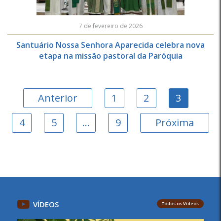
7 de fevereiro de 2026
Santuário Nossa Senhora Aparecida celebra nova
etapa na missão pastoral da Paróquia
Anterior
1
2
3
4
5
…
9
Próxima
VÍDEOS
Todos os Vídeos