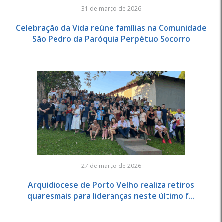
31 de março de 2026
Celebração da Vida reúne famílias na Comunidade
São Pedro da Paróquia Perpétuo Socorro
27 de março de 2026
Arquidiocese de Porto Velho realiza retiros
quaresmais para lideranças neste último f...