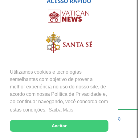
ACESSO RÁPIDO
Utilizamos cookies e tecnologias
semelhantes com objetivo de prover a
melhor experiência no uso do nosso site, de
acordo com nossa Política de Privacidade e,
ao continuar navegando, você concorda com
estas condições.
Saiba Mais
Copyright © 2026 - Arquidiocese de Porto Velho (RO)
Aceitar
Desenvolvido com excelência por