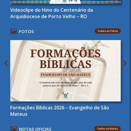
Lançamento Do Hino Oficial Do Centenário Da
Igreja De Porto Velho – RO
FOTOS
Todas as Fotos
Agendas Arquidiocesana de Pastorais
NOTAS OFICIAS
Todas as Notas