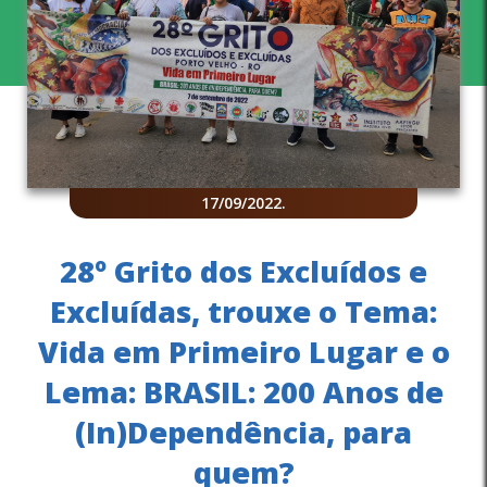
17/09/2022
.
28º Grito dos Excluídos e
Excluídas, trouxe o Tema:
Vida em Primeiro Lugar e o
Lema: BRASIL: 200 Anos de
(In)Dependência, para
quem?