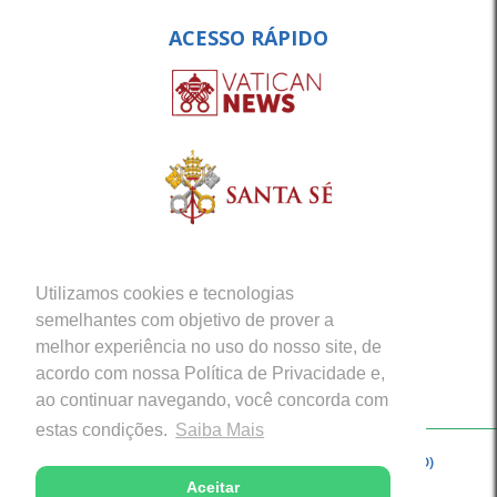
ACESSO RÁPIDO
Utilizamos cookies e tecnologias
semelhantes com objetivo de prover a
melhor experiência no uso do nosso site, de
acordo com nossa Política de Privacidade e,
ao continuar navegando, você concorda com
estas condições.
Saiba Mais
Copyright © 2026 - Arquidiocese de Porto Velho (RO)
Aceitar
Desenvolvido com excelência por