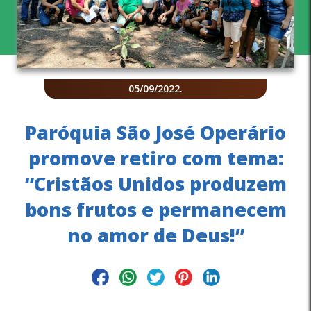
05/09/2022
.
Paróquia São José Operário
promove retiro com tema:
“Cristãos Unidos produzem
bons frutos e permanecem
no amor de Deus!”