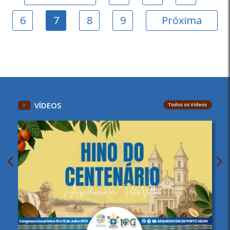
6
7
8
9
Próxima
VÍDEOS
Todos os Vídeos