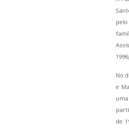
Sant
pelo
famí
Assi
1996
No d
e Ma
uma 
part
de 1