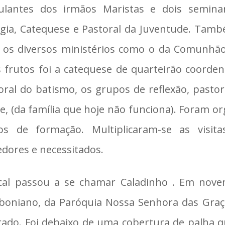
ulantes dos irmãos Maristas e dois seminari
rgia, Catequese e Pastoral da Juventude. Tam
 os diversos ministérios como o da Comunhão 
 frutos foi a catequese de quarteirão coordena
oral do batismo, os grupos de reflexão, pastora
e, (da família que hoje não funciona). Foram o
os de formação. Multiplicaram-se as visit
edores e necessitados.
cal passou a se chamar Caladinho . Em novem
oniano, da Paróquia Nossa Senhora das Graças
rado. Foi debaixo de uma cobertura de palha 