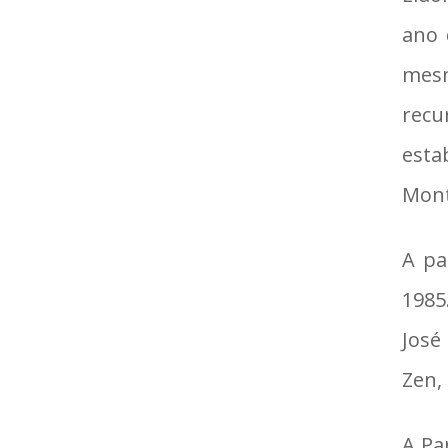
ano 
mesm
recu
esta
Mont
A pa
1985
José
Zen,
A Pa