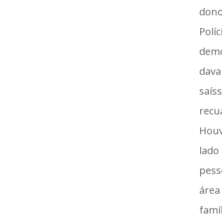
dono
Polí
demo
dava
saís
recu
Houv
lado
pess
área
famí