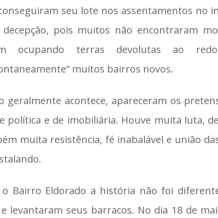
conseguiram seu lote nos assentamentos no in
decepção, pois muitos não encontraram mor
am ocupando terras devolutas ao redo
ontaneamente” muitos bairros novos.
 geralmente acontece, apareceram os pretens
se política e de imobiliária. Houve muita luta, 
ém muita resistência, fé inabalável e união da
nstalando.
o Bairro Eldorado a história não foi diferen
 e levantaram seus barracos. No dia 18 de ma