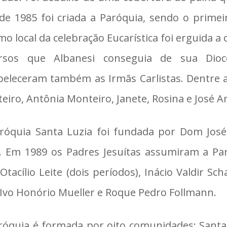
de 1985 foi criada a Paróquia, sendo o primei
o local da celebração Eucarística foi erguida a
rsos que Albanesi conseguia de sua Dioc
beleceram também as Irmãs Carlistas. Dentre a
eiro, Antônia Monteiro, Janete, Rosina e José A
róquia Santa Luzia foi fundada por Dom José
. Em 1989 os Padres Jesuítas assumiram a Pa
 Otacílio Leite (dois períodos), Inácio Valdir Sc
 Ivo Honório Mueller e Roque Pedro Follmann.
róquia é formada por oito comunidades: Santa