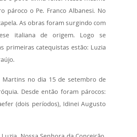
ro pároco o Pe. Franco Albanesi. No
 capela. As obras foram surgindo com
ese italiana de origem. Logo se
s primeiras catequistas estão: Luzia
raújo.
 Martins no dia 15 de setembro de
róquia. Desde então foram párocos:
haefer (dois períodos), Idinei Augusto
 Luzia, Nossa Senhora da Conceição,