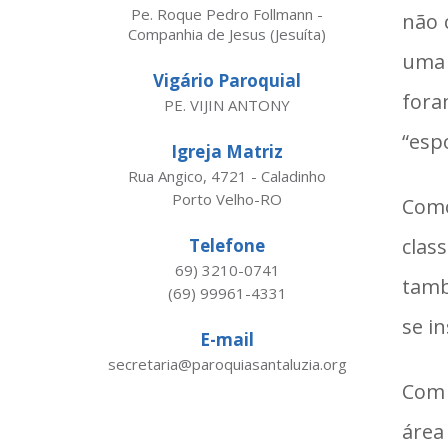
Pe. Roque Pedro Follmann -
não 
Companhia de Jesus (Jesuíta)
uma 
Vigário Paroquial
for
PE. VIJIN ANTONY
“esp
Igreja Matriz
Rua Angico, 4721 - Caladinho
Porto Velho-RO
Como
clas
Telefone
69) 3210-0741
tamb
(69) 99961-4331
se i
E-mail
secretaria@paroquiasantaluzia.org
Com 
área