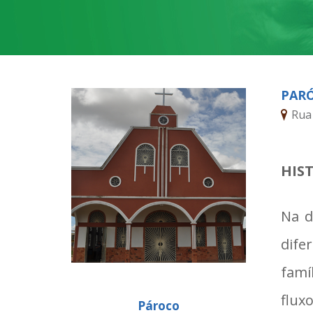
PARÓ
Rua 
HIS
Na d
dife
famí
flux
Pároco