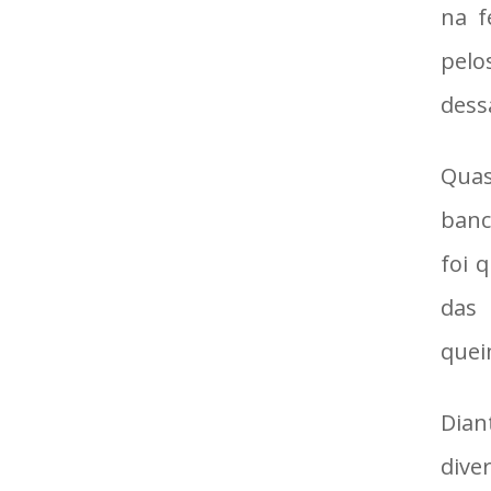
na f
pelo
dess
Quas
banc
foi 
das
quei
Dian
dive