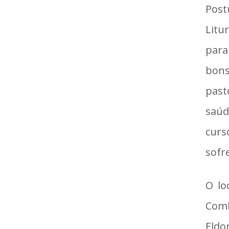
Post
Litu
para
bons
past
saúd
curs
sofr
O lo
Comb
Eldo