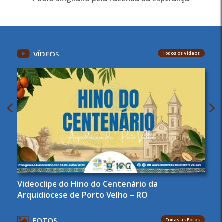
VÍDEOS
Todos os Vídeos
Videoclipe do Hino do Centenário da
Arquidiocese de Porto Velho – RO
FOTOS
Todas as Fotos