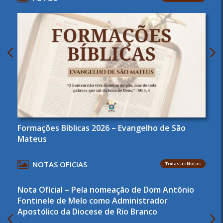
Formações Bíblicas 2026 – Evangelho de São
Mateus
NOTAS OFICIAS
Todas as Notas
Nota Oficial – Pela nomeação de Dom Antônio
Fontinele de Melo como Administrador
Apostólico da Diocese de Rio Branco