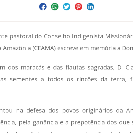
nte pastoral do Conselho Indigenista Missionár
l da Amazônia (CEAMA) escreve em memória a D
som dos maracás e das flautas sagradas, D. 
uas sementes a todos os rincões da terra,
antou na defesa dos povos originários da A
ncia, pela ganância e a prepotência dos que