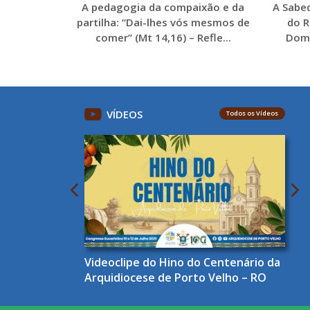
A pedagogia da compaixão e da
A Sabe
partilha: “Dai-lhes vós mesmos de
do R
comer” (Mt 14,16) – Refle...
Domi
VÍDEOS
Todos os Vídeos
Videoclipe do Hino do Centenário da
Arquidiocese de Porto Velho – RO