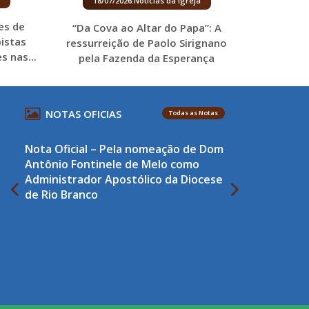
18/07/2026
.
Notícias da Igreja
es de
“Da Cova ao Altar do Papa”: A
istas
ressurreição de Paolo Sirignano
s nas...
pela Fazenda da Esperança
NOTAS OFICIAS
Todas as Notas
Nota Oficial – Pela nomeação de Dom
Antônio Fontinele de Melo como
Administrador Apostólico da Diocese
de Rio Branco