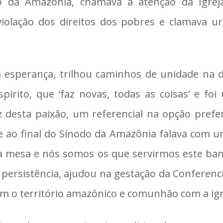
odo da Amazônia, chamava a atenção da Igre
violação dos direitos dos pobres e clamava u
esperança, trilhou caminhos de unidade na di
pirito, que ‘faz novas, todas as coisas’ e fo
desta paixão, um referencial na opção prefere
e ao final do Sínodo da Amazônia falava com um
o a mesa e nós somos os que servirmos este b
persistência, ajudou na gestação da Conferenci
m o território amazônico e comunhão com a igre