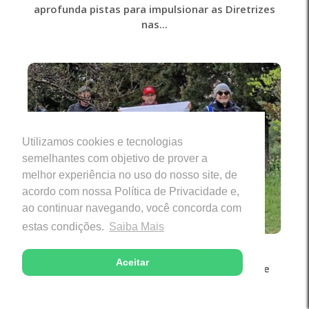
aprofunda pistas para impulsionar as Diretrizes
nas...
Utilizamos cookies e tecnologias
semelhantes com objetivo de prover a
melhor experiência no uso do nosso site, de
acordo com nossa Política de Privacidade e,
ao continuar navegando, você concorda com
estas condições.
Saiba Mais
18/07/2026
.
Notícias da Igreja
Aceitar
“Da Cova ao Altar do Papa”: A ressurreição de
Paolo Sirignano pela Fazenda da Esperança