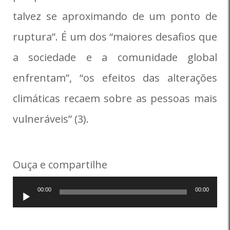
talvez se aproximando de um ponto de
ruptura”. É um dos “maiores desafios que
a sociedade e a comunidade global
enfrentam”, “os efeitos das alterações
climáticas recaem sobre as pessoas mais
vulneráveis” (3).
Ouça e compartilhe
Tocador
00:00
00:00
de
áudio