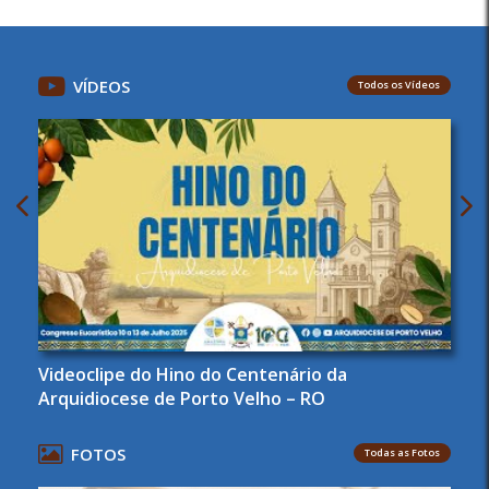
VÍDEOS
Todos os Vídeos
Videoclipe do Hino do Centenário da
Arquidiocese de Porto Velho – RO
FOTOS
Todas as Fotos