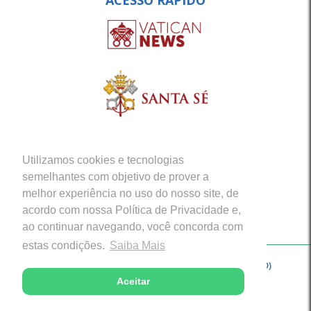
ACESSO RÁPIDO
Utilizamos cookies e tecnologias
semelhantes com objetivo de prover a
melhor experiência no uso do nosso site, de
acordo com nossa Política de Privacidade e,
ao continuar navegando, você concorda com
estas condições.
Saiba Mais
Copyright © 2026 - Arquidiocese de Porto Velho (RO)
Aceitar
Desenvolvido com excelência por