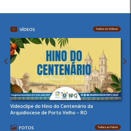
VÍDEOS
Todos os Vídeos
Videoclipe do Hino do Centenário da
Arquidiocese de Porto Velho – RO
FOTOS
Todas as Fotos